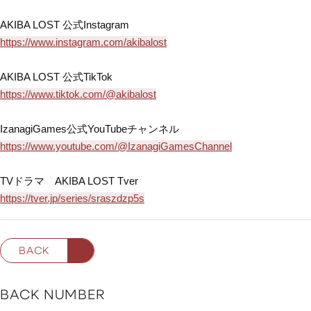
AKIBA LOST 公式Instagram
https://www.instagram.com/akibalost
AKIBA LOST 公式TikTok
https://www.tiktok.com/@akibalost
IzanagiGames公式YouTubeチャンネル
https://www.youtube.com/@IzanagiGamesChannel
TVドラマ AKIBA LOST Tver
https://tver.jp/series/sraszdzp5s
BACK
BACK NUMBER