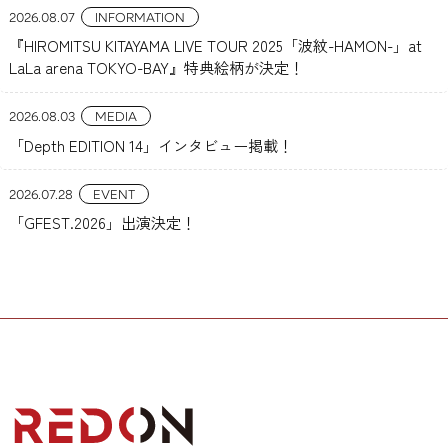
2026.08.07
INFORMATION
『HIROMITSU KITAYAMA LIVE TOUR 2025「波紋-HAMON-」at
LaLa arena TOKYO-BAY』特典絵柄が決定！
2026.08.03
MEDIA
「Depth EDITION 14」インタビュー掲載！
2026.07.28
EVENT
「GFEST.2026」出演決定！